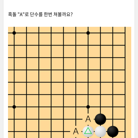
흑돌 "A"로 단수를 한번 쳐볼까요?