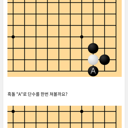
흑돌 "A"로 단수를 한번 쳐볼까요?