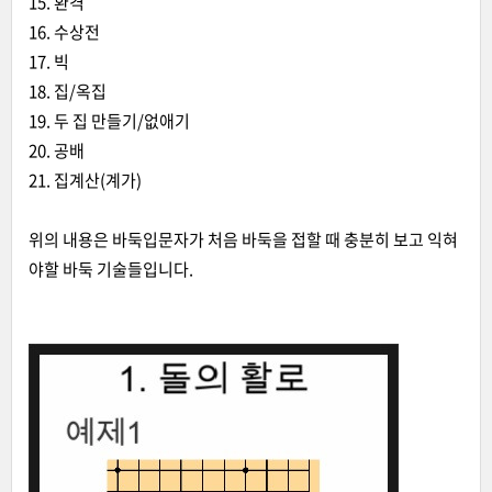
15. 환격
16. 수상전
17. 빅
18. 집/옥집
19. 두 집 만들기/없애기
20. 공배
21. 집계산(계가)
위의 내용은 바둑입문자가 처음 바둑을 접할 때 충분히 보고 익혀
야할 바둑 기술들입니다.