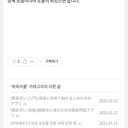
상에 조금이나마 도움이 되었으면 합니다.
2
구독하기
'
바둑어플
' 카테고리의 다른 글
[囲碁習い (入門)] 囲碁に初めて触れる人のための
2022.02.22
アプリ
(1)
[囲碁習い (初級)]囲碁初心者のための囲碁問題アプ
2022.02.22
リ
(0)
[바둑배우기] 바둑 초보를 위한 바둑 문제 앱
2021.07.13
(1)