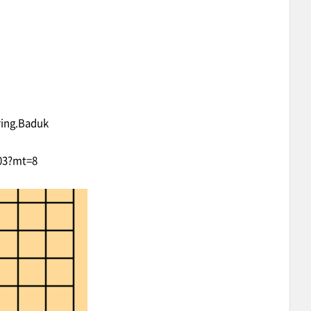
ring.Baduk
03?mt=8