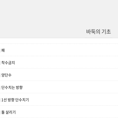
바둑의 기초
 패
] 착수금지
] 양단수
] 단수치는 방향
] 1선 방향 단수치기
] 돌 살리기