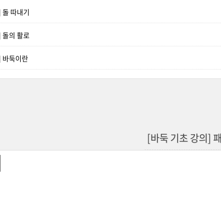
] 돌 따내기
] 돌의 활로
] 바둑이란
[바둑 기초 강의] 