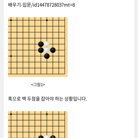
배우기-입문/id1447872803?mt=8
<그림1>
흑으로 백 두점을 잡아야 하는 상황입니다.