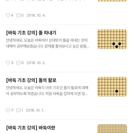
app/바둑배우기-입문/id1447872803?mt=8 자, 위의
쉬워서 재미가 없을 수도 있습니다. 그러나 바둑을 막 시작
그림과 같은 형태에서 흑..
하신 분들은 정말 필요한 부분이기 때문에 한번씩은 짚고
작성시간
4
0
2018. 10. 4.
넘어가야 합니다. 문제를 풀어보시고 싶은 분들은 아래 링
크의 어플을 다운받아서 풀어보시기 바랍니다. 구글 플레
이 링크 : http://play.google.com/store/apps/detai
[바둑 기초 강의] 돌 따내기
ls?id=com.SMengineering.Baduk 애플 앱스토어 링
글 내용
크 : https://itunes.apple.com/kr/app/바둑배우기-입
안녕하세요. 오늘은 바둑에서 상대방의 돌을 따내는 것에
문/id1447872803?mt=8 바둑을 가르칠때 제일 어려
대해서 공부해보겠습니다. 문제를 풀어보시고 싶은 분들은
운 부분이 바둑을 막 입문하신 분들을 가르치는게 사실 제
아래 링크의 어플을 다운받아서 풀어보시기 바랍니다. 구
일 어렵습니다. 그래서 조금은 더디..
글 플레이 링크 : http://play.google.com/store/app
작성시간
3
0
2018. 10. 2.
s/details?id=com.SMengineering.Baduk 애플 앱
스토어 링크 : https://itunes.apple.com/kr/app/바둑
배우기-입문/id1447872803?mt=8 상대방의 돌을 따
[바둑 기초 강의] 돌의 활로
낸다는 것은 나에게는 집생기면서 상대방의 돌을 사석으로
글 내용
가져오는 것입니다. 말로는 설명이 어려운데요. 일단 그림
안녕하세요. 오늘은 바둑의 아주 기초인 돌의 활로에 대해
을 보면서 설명하도록 하겠습니다. 위의 그림과 같이 세모
서 공부하도록 하겠습니다. 처음 바둑을 접하게 되면 많이
가 그려진 백돌 한점의 활로를 흑돌 세점이 감싸고 있습니
들 어려워 하는 부분이 굉장히 복잡하고 어려운 바둑의 규
다. 이 형태를 보통 "백돌이 단수되어..
칙입니다. 축구나 야구 등의 스포츠는 규칙 자체는 복잡하
작성시간
7
1
2018. 10. 1.
고 많지만, 누구나 쉽게 선수들이 잘하고 못하고를 판단하
는데 어려움이 없습니다. 그러나 바둑은 그러한 것들이 매
우 어렵습니다. 복잡하게 돌들이 엉켜있고 누가 유리한지
[바둑 기초 강의] 바둑이란
도 사실 바둑을 상당히 잘 알아야만 판단 할 수 있습니다.
글 내용