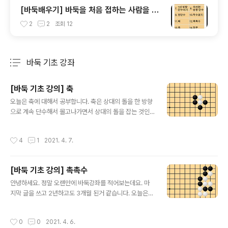
[바둑배우기] 바둑을 처음 접하는 사람을 위
한 앱
2
2
조회
12
바둑 기초 강좌
분류 전체보기
주요 글 목록
[바둑 기초 강의] 축
글 내용
오늘은 축에 대해서 공부합니다. 축은 상대의 돌을 한 방향
으로 계속 단수해서 몰고나가면서 상대의 돌을 잡는 것인
데요. 그림을 보면서 공부해 봅시다. 문제를 풀어보시고 싶
은 분들은 아래 링크의 어플을 다운받아서 풀어보시기 바
작성시간
4
1
2021. 4. 7.
랍니다. 구글 플레이 링크 : http://play.google.com/st
ore/apps/details?id=com.SMengineering.Baduk
애플 앱스토어 링크 : https://itunes.apple.com/kr/ap
[바둑 기초 강의] 촉촉수
p/바둑배우기-입문/id1447872803?mt=8 흑으로 백
글 내용
두점을 잡아야 하는 상황입니다. 여기서 흑이 1로 단수를
안녕하세요. 정말 오랜만에 바둑강좌를 적어보는데요. 마
하게 된다면 백이 2로 나가게 되면서 백 돌의 활로가 많아
지막 글을 쓰고 2년하고도 3개월 된거 같습니다. 오늘은
지게 됩니다. 따라서 흑은 1의 방향에서 단수를 해야하고
촉촉수에 대해서 설명 드리겠습니다. 촉촉수는 연단수 또
백이 2로 나오더라도 흑이..
는 몰아떨구기 등으로도 부르기도 합니다. 그럼 그림을 보
작성시간
0
0
2021. 4. 6.
면서 설명드리도록 하겠습니다. 문제를 풀어보시고 싶은