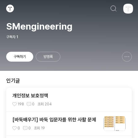
검색하기
티스토리
SMengineering
구독자
1
구독하기
방명록
신고하기 레이어
열기
인기글
개인정보 보호정책
198
0
조회
204
[바둑배우기] 바둑 입문자를 위한 사활 문제
0
0
조회
19