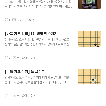
ng.Baduk 애플 앱스토어 링크 : https://itunes.apple.
2018년 10월 3일 수요일 개천절에 아내와 수연산방에 갔
com/kr/app/바둑배우기-입문/id1447872803?mt=
습니다. 사실 전날 밤에 아내가 "내일 아침 일찍 빙수먹으
8 그럼 그림을 보면서 설명하도록 하겠습니다. 위 그림에
러 가자"고 해서 뭔 빙수를 아침부터 먹나 했습니다만 평소
서 세모가 그려진 백돌 한 점을..
같으면 늦잠을 잤을 아내가 아침 일찍일어나서 분주히 준
작성시간
1
1
2018. 10. 6.
비를 하길래 내가 "설마 진짜 빙수먹으려고 일어났어?"라
고 물어봤는데 진짜 빙수를 먹으려고 일찍 일어난 것이었
습니다. 빙수가 얼마나 맛있길래 아침 일찍부터 가나 했는
[바둑 기초 강의] 1선 방향 단수치기
데 늦게가면 대기 해야한다는 말에 나도 준비하고 나와서
글 내용
빙수먹으러 출발하였습니다. 차를 타고 가면 성북구가 먼
안녕하세요. 오늘은 상대방 돌을 단수 칠때 1선 방향으로
곳은 아니지만 그래도 내가 살고 있는 구를 벗어나야 하기
상대의 돌을 몰아가는 방법에 대해서 공부하도록 하겠습니
때문에 나에게는 멀게 느껴졌습니다. 가는 길에 아내는 수
다. 바둑판에서 1선은 사망선, 2선은 패망선, 3선은 실리
연산방의 대표적인 메뉴가 단호박 빙수랑 대추차라고 하여
선, 4선은 세력선이라고 합니다. 그만큼 1선은 집을 지을
작성시간
6
0
2018. 10. 5.
기대는 크게 하지 않았습니다. 수연산방에 ..
수도 없을 뿐더러 활로마저 없기 때문입니다. 그럼 오늘도
그림으로 간단하게 설명드리겠습니다. 문제를 풀어보시고
싶은 분들은 아래 링크의 어플을 다운받아서 풀어보시기
[바둑 기초 강의] 돌 살리기
바랍니다. 구글 플레이 링크 : http://play.google.com/
글 내용
store/apps/details?id=com.SMengineering.Bad
안녕하세요. 오늘은 돌 살리기에 대해서 공부하도록 하겠
uk 애플 앱스토어 링크 : https://itunes.apple.com/kr/
습니다. 지금까지 공부한 돌의 활로나 돌따내기 등이 너무
app/바둑배우기-입문/id1447872803?mt=8 자, 위의
쉬워서 재미가 없을 수도 있습니다. 그러나 바둑을 막 시작
그림과 같은 형태에서 흑..
하신 분들은 정말 필요한 부분이기 때문에 한번씩은 짚고
작성시간
4
0
2018. 10. 4.
넘어가야 합니다. 문제를 풀어보시고 싶은 분들은 아래 링
크의 어플을 다운받아서 풀어보시기 바랍니다. 구글 플레
이 링크 : http://play.google.com/store/apps/detai