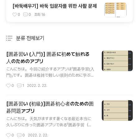
[바둑배우기] 바둑 입문자를 위한 사활 문제
0
0
조회
16
분류 전체보기
주요 글 목록
[囲碁習い (入門)] 囲碁に初めて触れる
人のためのアプリ
글 내용
こんにちは。 今回ご紹介するアプリは「囲碁学習(入
門)」です。 囲碁は複雑で難しい規則のために学ぶの
は簡単ではありません。 そのため、囲碁をたくさん
작성시간
0
1
2022. 2. 22.
置いてみて、多くの問題を解き、囲碁を身につける
ことが重要です。 囲碁学習アプリは、囲碁を入門
するときに身につけなければならないスキルを問題
[囲碁習い (初級)]囲碁初心者のための囲
解決方法にしました。 構成は21部門、合計246問
碁問題アプリ
題で構成されています。 1. 石の活路 2. 石取り 3.
글 내용
石を生かせる 4. 双方アタリ 5. 石をつなぐ 6. 石切
こんにちは。 天気がますます暑くなる最近本当に
り 7. 1線方向アタリ 8. 味方方向アタリ 9. 両アタリ
久しぶりに作った囲碁アプリである「囲碁学習（初
10.着手禁止 11.コウ 12.バタバタ 13. 征 14.ゲタ 15.
級）」です。 すべての問題は無料で解決できます。
작성시간
0
0
2022. 2. 22.
打ち返し 16.攻め合い 17.持碁 18. 地 /欠け眼 19. 二
メイン画面は、以前の「囲碁習い」アプリと同じ形式