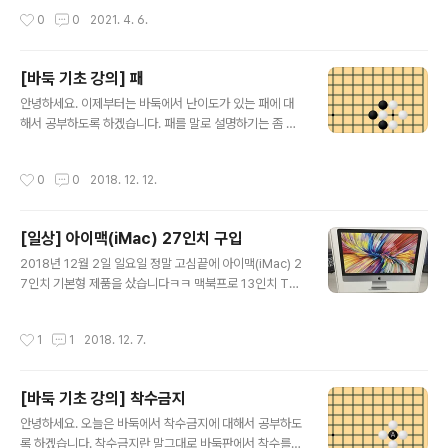
백이 2로 나오더라도 흑이..
는 몰아떨구기 등으로도 부르기도 합니다. 그럼 그림을 보
작성시간
0
0
2021. 4. 6.
면서 설명드리도록 하겠습니다. 문제를 풀어보시고 싶은
분들은 아래 링크의 어플을 다운받아서 풀어보시기 바랍니
다. 구글 플레이 링크 : http://play.google.com/store/
[바둑 기초 강의] 패
apps/details?id=com.SMengineering.Baduk 애플
글 내용
앱스토어 링크 : https://itunes.apple.com/kr/app/바
안녕하세요. 이제부터는 바둑에서 난이도가 있는 패에 대
둑배우기-입문/id1447872803?mt=8 그림1과 같이 흑
해서 공부하도록 하겠습니다. 패를 말로 설명하기는 좀 어
과 백이 끊겨 있는 상황입니다. 흑이 먼저 둘 차례로 흑이 1
려워서 그림을 보면서 공부하도록 하겠습니다. 문제를 풀
로 단수를 하게 됩니다. 그럼..
어보시고 싶은 분들은 아래 링크의 어플을 다운받아서 풀
작성시간
0
0
2018. 12. 12.
어보시기 바랍니다. 구글 플레이 링크 : http://play.goog
le.com/store/apps/details?id=com.SMengineeri
ng.Baduk 애플 앱스토어 링크 : https://itunes.apple.
[일상] 아이맥(iMac) 27인치 구입
com/kr/app/바둑배우기-입문/id1447872803?mt=
글 내용
8 흑돌들이 백 한 점을 단수치고 있습니다. 여기서 흑A로
2018년 12월 2일 일요일 정말 고심끝에 아이맥(iMac) 2
백 한 점을 따내게 됩니다. 그럼 흑A의 한 점은 바로 또 백
7인치 기본형 제품을 샀습니다ㅋㅋ 맥북프로 13인치 Tou
에 의해서 단수가 되었습니다. 여기서 백A로 흑을 따낼 수
ch Bar가 있는 제품과 아이맥을 두고 고심을 많이 했는데
있다면 바둑은 끝없어 서로의..
요. 당연히 휴대하고 다닐거라면 맥북프로를 샀을텐데 휴
작성시간
1
1
2018. 12. 7.
대하기도 귀찮고 어차피 커피를 마시지 않기 때문에 스타
벅스같은 커피숍을 가서 컴퓨터 할 일은 없을듯 하여 아이
맥을 샀습니다. 일반 조립식 PC를 고사양으로 살까도 고민
[바둑 기초 강의] 착수금지
을 잠깐 했었지만 스마트폰 어플 iOS용으로도 만들어 보고
글 내용
싶어서 제외하였습니다. 쇼핑몰에서 가지고 힘들게 집까지
안녕하세요. 오늘은 바둑에서 착수금지에 대해서 공부하도
들고 왔습니다. 박스가 너무 커서 들고 다니기가 좀 힘들었
록 하겠습니다. 착수금지란 말그대로 바둑판에서 착수를