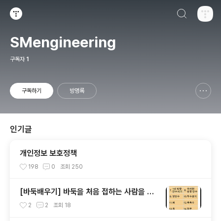
검색하기
티스토리
SMengineering
구독자
1
구독하기
방명록
신고하기 레이어
열기
인기글
개인정보 보호정책
198
0
조회
250
[바둑배우기] 바둑을 처음 접하는 사람을 위
한 앱
2
2
조회
18