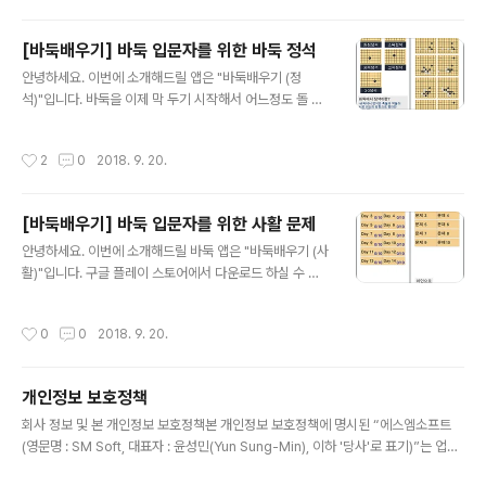
홈페이지 바둑소개 페이지에 나와있는대로 "흑과 백이 겨
루어 많은 집을 지은 쪽이 이기는 게임"입니다. 사실 이 집
[바둑배우기] 바둑 입문자를 위한 바둑 정석
이라는 개념 때문에 나중에는 바둑이 어려워 지기도 합니
글 내용
다. 바둑을 공부하기에 앞서 바둑을 두기 위한 도구가 있습
안녕하세요. 이번에 소개해드릴 앱은 "바둑배우기 (정
니다. 지금이야 컴퓨터가 발달해서 컴퓨터와 인터넷만 있
석)"입니다. 바둑을 이제 막 두기 시작해서 어느정도 돌 따
는 곳이면 얼마든지 바둑을 둘 수 있습니다만, 옛날에는 바
내기와 집을 짓는데 익숙해 지셨다면, 바둑의 정석도 공부
둑판과 바둑 돌이 꼭 필요했습니다. 우선 바둑판은 가로 19
해 볼 필요가 있습니다. 그래서 소개해드리는 바둑배우기
작성시간
2
0
2018. 9. 20.
줄 세로 19줄로 총 361개의 교차점이 있습니..
(정석) 앱은 바둑의 기초 정석들을 모아서 제작하였습니다.
앱은 구글 플레이 스토어에서 다운로드 할 수 있으며 아래
에 링크를 누르시면 다운로드 페이지로 이동합니다. 링크
[바둑배우기] 바둑 입문자를 위한 사활 문제
구글플레이 : http://play.google.com/store/apps/d
글 내용
etails?id=com.SMengineering.Badukjungsuk 앱
안녕하세요. 이번에 소개해드릴 바둑 앱은 "바둑배우기 (사
스토어 : http://itunes.apple.com/us/app/바둑배우
활)"입니다. 구글 플레이 스토어에서 다운로드 하실 수 있
기-정석/id1448141997?l=ko&ls=1&mt=8 바둑배우
으며, 아래에 다운로드 페이지를 링크하였습니다. 링크 : ht
기 (정석) 앱의 메인 화면과..
tp://play.google.com/store/apps/details?id=co
작성시간
0
0
2018. 9. 20.
m.SMengineering.BadukSahwal 바둑배우기(사활)
앱은 사실 문제의 난이도가 초급이상의 기력을 가지신 분
에게는 너무 쉬울 수 있습니다. 때문에 바둑을 이제 막 배우
개인정보 보호정책
기 시작하신 분들 중 기존 "바둑배우기" 앱의 내용을 익히
글 내용
신 분들이 풀어보기에 좋을 난이도 입니다. 하루 10문제씩
회사 정보 및 본 개인정보 보호정책본 개인정보 보호정책에 명시된 “에스엠소프트
14일간 푸는 것을 컨셉으로 했는데요. 총 140문제가 있습
(영문명 : SM Soft, 대표자 : 윤성민(Yun Sung-Min), 이하 '당사'로 표기)”는 업무
니다. 풀어나가면서 난이도는 조금 올라가기는 하지만 풀
상 주소를 대한민국 서울시 영등포구 영중로 22길 5에 두고 사업을 영위하고 있습