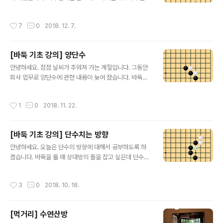
습니다. 개봉 전 사진을 찍어두었습니다ㅋㅋ 구성품으로는
할 수 없는 곳입니다. 만약 착수금지인 곳에 착수를 하게 되
- iMac Retina 5K 디스플레이 - Magic Keyboard -
면 반칙패가 되므로 잘 보고 두어야 합니다. 그럼 착수금지
작성시간
7
0
2018. 12. 7.
Magic..
에 대해서 그림을 보면서 살펴보도록 하겠습니다. 문제를
풀어보시고 싶은 분들은 아래 링크의 어플을 다운받아서
풀어보시기 바랍니다. 구글 플레이 링크 : http://play.go
[바둑 기초 강의] 양단수
ogle.com/store/apps/details?id=com.SMengine
글 내용
ering.Baduk 애플 앱스토어 링크 : https://itunes.appl
안녕하세요. 점점 날씨가 추워져 가는 계절입니다. 그동안
e.com/kr/app/바둑배우기-입문/id1447872803?mt
회사 업무로 양단수에 관한 내용이 늦어 졌습니다. 바둑에
=8 위 그림에서 흑A로 착점하면 어떻게 될까요?? 백돌로
서 단수칠때 가장 기분 좋은 것이 양단수인데요. 하나를 못
활로가 다 막힌 곳을 두었기 때..
따내도 다른 단수된 곳을 따낼 수 있기 때문입니다. 그럼 양
작성시간
1
0
2018. 11. 22.
단수에 대해서 공부해보도록 하겠습니다. 문제를 풀어보시
고 싶은 분들은 아래 링크의 어플을 다운받아서 풀어보시
기 바랍니다. 구글 플레이 링크 : http://play.google.co
[바둑 기초 강의] 단수치는 방향
m/store/apps/details?id=com.SMengineering.B
글 내용
aduk 애플 앱스토어 링크 : https://itunes.apple.com/
안녕하세요. 오늘은 단수의 방향에 대해서 공부하도록 하
kr/app/바둑배우기-입문/id1447872803?mt=8 위 그
겠습니다. 바둑을 둘 때 상대방의 돌을 잡고 싶은데 단수의
림과 같은 모양에서 흑이 백돌을 단수치려면 흑돌 A와 같
방향이 잘못되면 잡지 못하게 됩니다. 지난 시간에 공부했
이 양쪽을 단수합니다. 이..
던 1선 방향으로 단수치기 처럼 상대의 돌을 단수칠때는 반
작성시간
3
0
2018. 10. 18.
드시 내가 유리한 방향으로 단수를 쳐야 합니다. 문제를 풀
어보시고 싶은 분들은 아래 링크의 어플을 다운받아서 풀
어보시기 바랍니다. 구글 플레이 링크 : http://play.goog
[먹거리] 수연산방
le.com/store/apps/details?id=com.SMengineeri
글 내용