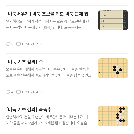
眼生き /死に 20.駄目 21.地の計算 (計家 ) 上記の内
です。 今回はサウンド追加をして石音とボタン音
容は、囲碁の入門者が最初の囲碁に触れるときに
を作ってみました。 11のユニットで構成しました。
[바둑배우기] 바둑 초보를 위한 바둑 문제 앱
十分に見て習得しなけれ..
詰碁, 征, 打ち返し/バタバタ, ゲタ, コウ, ビッグ, 攻
글 내용
안녕하세요. 날씨가 점점 더워지는 요즘 정말 오랜만에 만
め合い, 石を殺す方法/生かす方法, 手筋, 生きてい
든 바둑앱인 '바둑배우기 (초급)'입니다. 모든 문제는 무료
る石/死んでいる石, 强化する このように構成されて
로 풀어 볼 수 있습니다. 그동안 회사생활과 육아로 인해 어
います。 問題は合計325問題を作りましたが、思
플 만드는 일이 쉽지 않았습니다. 그래도 짬짬이 코딩공부
ったより製作するのに時間がかかりました。
작성시간
3
1
2021. 7. 13.
하고 어떤 어플을 만들지 고민도 해보면서 만들었습니다.
링크 : https://play.google.com/store/apps/detail
s?id=com.SMengineering.BadukBegin 바둑배우기
[바둑 기초 강의] 축
(초급) - Google Play 앱 바둑의 기초적인 문제를 풀어
글 내용
볼 수 있는 초급용 문제집입니다. play.google.com 아
오늘은 축에 대해서 공부합니다. 축은 상대의 돌을 한 방향
직은 안드로이드 용만 출시를 한 상태입니다. 애플용도 만
으로 계속 단수해서 몰고나가면서 상대의 돌을 잡는 것인
들게 되면 링크를 걸어두겠습니다. 메인 화면은 예전 '바둑
데요. 그림을 보면서 공부해 봅시다. 문제를 풀어보시고 싶
배우기' 앱과 같은 형식입니다...
은 분들은 아래 링크의 어플을 다운받아서 풀어보시기 바
작성시간
4
1
2021. 4. 7.
랍니다. 구글 플레이 링크 : http://play.google.com/st
ore/apps/details?id=com.SMengineering.Baduk
애플 앱스토어 링크 : https://itunes.apple.com/kr/ap
[바둑 기초 강의] 촉촉수
p/바둑배우기-입문/id1447872803?mt=8 흑으로 백
글 내용
두점을 잡아야 하는 상황입니다. 여기서 흑이 1로 단수를
안녕하세요. 정말 오랜만에 바둑강좌를 적어보는데요. 마
하게 된다면 백이 2로 나가게 되면서 백 돌의 활로가 많아
지막 글을 쓰고 2년하고도 3개월 된거 같습니다. 오늘은
지게 됩니다. 따라서 흑은 1의 방향에서 단수를 해야하고
촉촉수에 대해서 설명 드리겠습니다. 촉촉수는 연단수 또