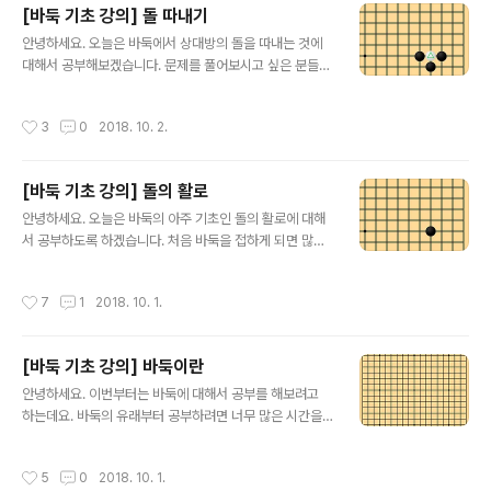
[바둑 기초 강의] 돌 따내기
ls?id=com.SMengineering.Baduk 애플 앱스토어 링
글 내용
크 : https://itunes.apple.com/kr/app/바둑배우기-입
안녕하세요. 오늘은 바둑에서 상대방의 돌을 따내는 것에
문/id1447872803?mt=8 바둑을 가르칠때 제일 어려
대해서 공부해보겠습니다. 문제를 풀어보시고 싶은 분들은
운 부분이 바둑을 막 입문하신 분들을 가르치는게 사실 제
아래 링크의 어플을 다운받아서 풀어보시기 바랍니다. 구
일 어렵습니다. 그래서 조금은 더디..
글 플레이 링크 : http://play.google.com/store/app
작성시간
3
0
2018. 10. 2.
s/details?id=com.SMengineering.Baduk 애플 앱
스토어 링크 : https://itunes.apple.com/kr/app/바둑
배우기-입문/id1447872803?mt=8 상대방의 돌을 따
[바둑 기초 강의] 돌의 활로
낸다는 것은 나에게는 집생기면서 상대방의 돌을 사석으로
글 내용
가져오는 것입니다. 말로는 설명이 어려운데요. 일단 그림
안녕하세요. 오늘은 바둑의 아주 기초인 돌의 활로에 대해
을 보면서 설명하도록 하겠습니다. 위의 그림과 같이 세모
서 공부하도록 하겠습니다. 처음 바둑을 접하게 되면 많이
가 그려진 백돌 한점의 활로를 흑돌 세점이 감싸고 있습니
들 어려워 하는 부분이 굉장히 복잡하고 어려운 바둑의 규
다. 이 형태를 보통 "백돌이 단수되어..
칙입니다. 축구나 야구 등의 스포츠는 규칙 자체는 복잡하
작성시간
7
1
2018. 10. 1.
고 많지만, 누구나 쉽게 선수들이 잘하고 못하고를 판단하
는데 어려움이 없습니다. 그러나 바둑은 그러한 것들이 매
우 어렵습니다. 복잡하게 돌들이 엉켜있고 누가 유리한지
[바둑 기초 강의] 바둑이란
도 사실 바둑을 상당히 잘 알아야만 판단 할 수 있습니다.
글 내용
바둑이란게 배우기는 매우 어렵지만 알고나면 바둑만큼 재
안녕하세요. 이번부터는 바둑에 대해서 공부를 해보려고
밌는 게임도 드물기도 합니다. 그래서 오늘부터는 바둑의
하는데요. 바둑의 유래부터 공부하려면 너무 많은 시간을
완전한 기초 부분부터 공부를 하려고 합니다. 돌의 활로를
거슬러 올라가야 할 뿐더러 알기도 어렵습니다. 때문에 바
우선 공부하도록 하겠습니다. 문제를 풀어보시고 싶은 분
둑의 역사는 나중에 천천히 공부하도록 하고 바둑의 기본
작성시간
5
0
2018. 10. 1.
들은 아래 링크의 어플을 다운받아서 풀어보시기 ..
부터 천천히 공부하도록 하겠습니다. 바둑이란 한국기원